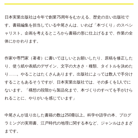
日本実業出版社は今年で創業75周年をむかえる、歴史の古い出版社で
す。書籍編集を担当している中尾さんは、いわば「本づくり」のスペシ
ャリスト。企画を考えるところから書籍の形に仕上げるまで、作業の全
体にかかわります。
作家や専門家（著者）に書いてほしいとお願いしたり、原稿を修正した
り、使う紙や表紙のデザイン、文字の大きさ・種類、タイトルを決めた
り……。やることはたくさんあります。出版社によっては数人で手分け
することもあるそうですが、日本実業出版社では、その多くを1人でに
ないます。「構想の段階から製品化まで、本づくりのすべてを手がけら
れることに、やりがいを感じています」
中尾さんが送り出した書籍の数は250冊以上。科学や語学の本、プログ
ラミングの実用書、江戸時代の地理に関する本など、ジャンルはさまざ
まです。