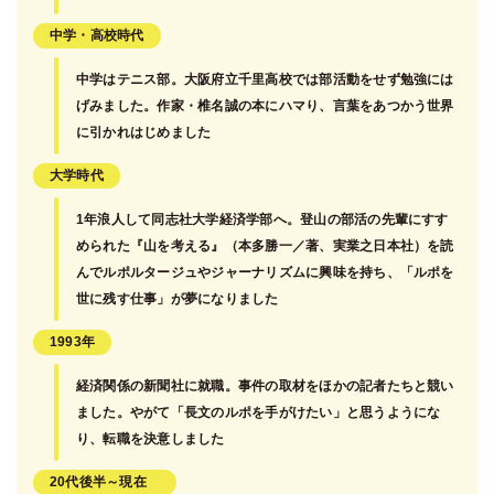
中学・高校時代
中学はテニス部。大阪府立千里高校では部活動をせず勉強には
げみました。作家・椎名誠の本にハマり、言葉をあつかう世界
に引かれはじめました
大学時代
1年浪人して同志社大学経済学部へ。登山の部活の先輩にすす
められた『山を考える』（本多勝一／著、実業之日本社）を読
んでルポルタージュやジャーナリズムに興味を持ち、「ルポを
世に残す仕事」が夢になりました
1993年
経済関係の新聞社に就職。事件の取材をほかの記者たちと競い
ました。やがて「長文のルポを手がけたい」と思うようにな
り、転職を決意しました
20代後半～現在