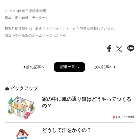
2025.2.3付 朝日小学生新聞
構成・正木伸城（ライター）
毎週月曜連載中の「教えて！〇〇のしごと」から記事を転載しています。
朝日小学生新聞のホームページは
こちら
記事一覧へ
前の記事へ
次の記事へ
ピックアップ
家の中に風の通り道はどうやってつくる
の？
おしごと年鑑
どうして汗をかくの？