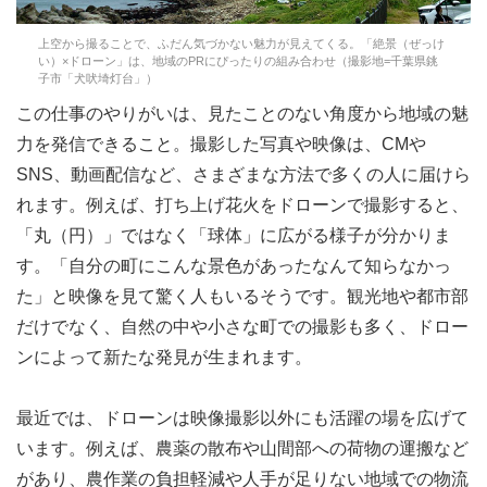
上空から撮ることで、ふだん気づかない魅力が見えてくる。「絶景（ぜっけ
い）×ドローン」は、地域のPRにぴったりの組み合わせ（撮影地=千葉県銚
子市「犬吠埼灯台」）
この仕事のやりがいは、見たことのない角度から地域の魅
力を発信できること。撮影した写真や映像は、CMや
SNS、動画配信など、さまざまな方法で多くの人に届けら
れます。例えば、打ち上げ花火をドローンで撮影すると、
「丸（円）」ではなく「球体」に広がる様子が分かりま
す。「自分の町にこんな景色があったなんて知らなかっ
た」と映像を見て驚く人もいるそうです。観光地や都市部
だけでなく、自然の中や小さな町での撮影も多く、ドロー
ンによって新たな発見が生まれます。
最近では、ドローンは映像撮影以外にも活躍の場を広げて
います。例えば、農薬の散布や山間部への荷物の運搬など
があり、農作業の負担軽減や人手が足りない地域での物流